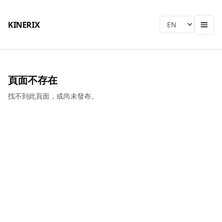
KINERIX
Language
頁面不存在
找不到此頁面，或尚未發布。
KINERIX
Taichung HQ & Factory
Tel
:
+886-4-2406-9939
E-mail
:
sjtch@ms39.hinet.net
Address
:
No. 666, Fengbei Rd., Wufeng Dist., Taichung City
413001