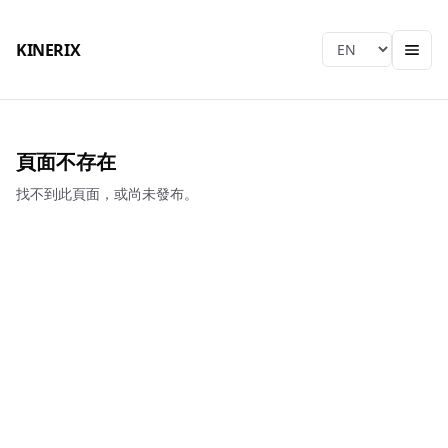
KINERIX
Language
頁面不存在
找不到此頁面，或尚未發布。
KINERIX
Taichung HQ & Factory
Tel
:
+886-4-2406-9939
E-mail
:
sjtch@ms39.hinet.net
Address
:
No. 666, Fengbei Rd., Wufeng Dist., Taichung City
413001