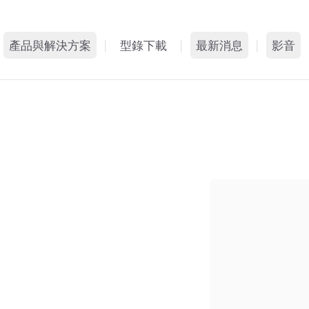
產品與解決方案
|
型錄下載
|
最新消息
|
影音
什麼是動態智能外牆
媒體報導
影音
系統特色
展會活動
相簿