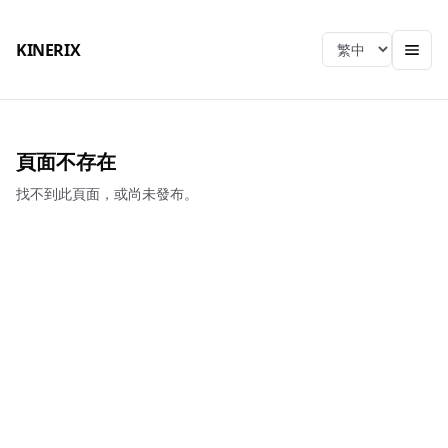
KINERIX
Language
頁面不存在
找不到此頁面，或尚未發布。
KINERIX
總公司
電話
：
04-2406-9939
EMAIL
：
sjtch@ms39.hinet.net
地址
：
413001台中市霧峰區峰北路666號