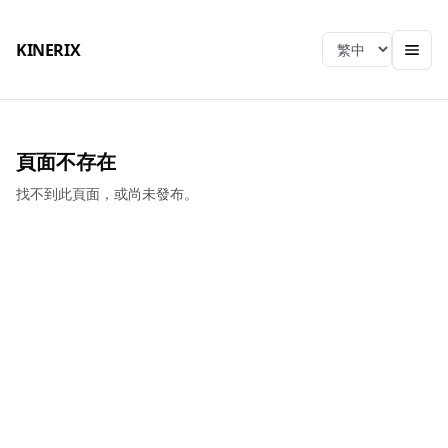
KINERIX
Language
頁面不存在
找不到此頁面，或尚未發布。
KINERIX
總公司
電話
：
04-2406-9939
EMAIL
：
sjtch@ms39.hinet.net
地址
：
413001台中市霧峰區峰北路666號