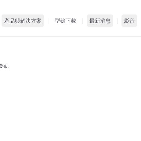
產品與解決方案
|
型錄下載
|
最新消息
|
影音
什麼是動態智能外牆
媒體報導
影音
系統特色
展會活動
相簿
發布。