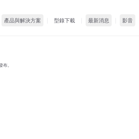
產品與解決方案
|
型錄下載
|
最新消息
|
影音
什麼是動態智能外牆
媒體報導
影音
系統特色
展會活動
相簿
發布。