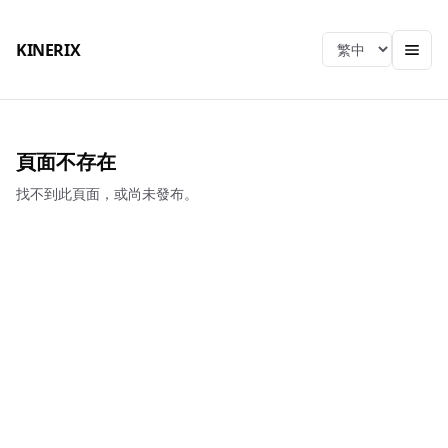
KINERIX
Language
頁面不存在
找不到此頁面，或尚未發布。
KINERIX
總公司
電話
：
04-2406-9939
EMAIL
：
sjtch@ms39.hinet.net
地址
：
413001台中市霧峰區峰北路666號